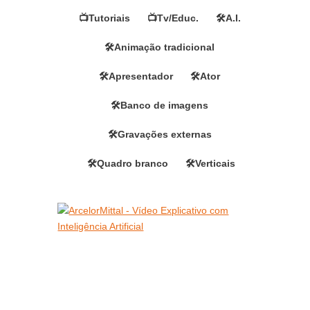
📺Tutoriais
📺Tv/Educ.
🛠️A.I.
🛠️Animação tradicional
🛠️Apresentador
🛠️Ator
🛠️Banco de imagens
🛠️Gravações externas
🛠️Quadro branco
🛠️Verticais