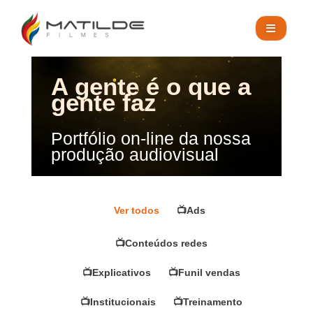
A gente é o que a
gente faz
Portfólio on-line da nossa
produção audiovisual
📺Ads
📺Conteúdos redes
📺Explicativos
📺Funil vendas
📺Institucionais
📺Treinamento