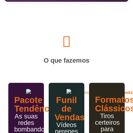
O que fazemos
Formato
Pacote
Funil
Clássico
Tendências
de
Tiros
As suas
Vendas
certeiros
redes
Vídeos
para
bombando
perenes