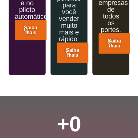
empresas
e no
para
de
piloto
você
todos
automático.
vender
os
muito
Saiba
portes.
mais e
mais
rápido.
Saiba
mais
Saiba
mais
+
0