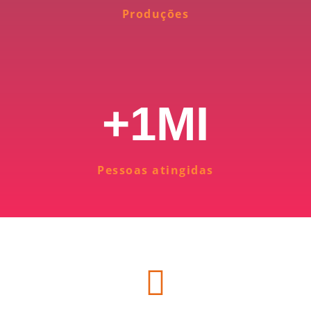
Produções
+
1
MI
Pessoas atingidas