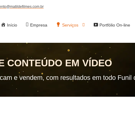
ento@matildefilmes.com.br
Início
Empresa
Serviços
Portfólio On-line
E CONTEÚDO EM VÍDEO
cam e vendem, com resultados em todo Funil