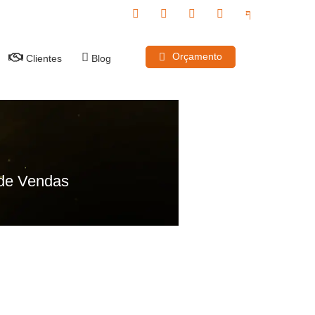
Orçamento
Clientes
Blog
 de Vendas