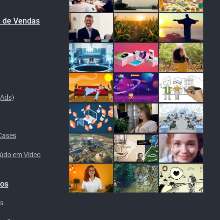
l de Vendas
(Ads)
Cases
eúdo em Vídeo
cos
is