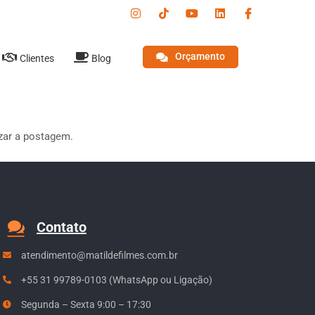
Orçamento
Clientes
Blog
izar a postagem.
Contato
atendimento@matildefilmes.com.br
+55 31 99789-0103 (WhatsApp ou Ligação)
Segunda – Sexta 9:00 – 17:30