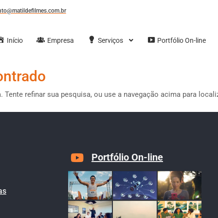
to@matildefilmes.com.br
Início
Empresa
Serviços
Portfólio On-line
ontrado
a. Tente refinar sua pesquisa, ou use a navegação acima para local
Portfólio On-line
as