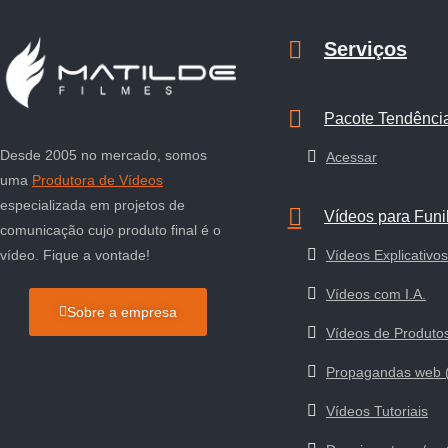
Serviços
Pacote Tendênci
Desde 2005 no mercado, somos
Acessar
uma
Produtora de Vídeos
especializada em projetos de
Vídeos para Funi
comunicação cujo produto final é o
Vídeos Explicativos
vídeo. Fique a vontade!
Vídeos com I.A.
Sobre a empresa
Vídeos de Produto
Propagandas web 
Vídeos Tutoriais