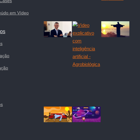
 Cases
eúdo em Vídeo
cos
is
ração
ação
os