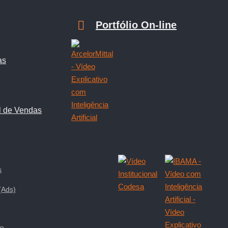
Portfólio On-line
as
l de Vendas
s
(Ads)