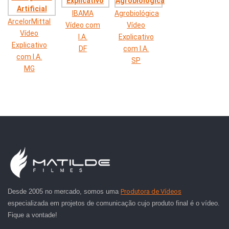
IBAMA
Agrobiológica
ArcelorMittal
Vídeo com
Vídeo
Vídeo
I.A.
Explicativo
Explicativo
DF
com I.A.
com I.A.
SP
MG
Desde 2005 no mercado, somos uma
Produtora de Vídeos
especializada em projetos de comunicação cujo produto final é o vídeo.
Fique a vontade!