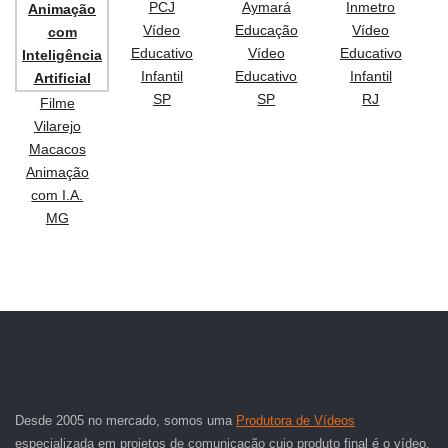
PCJ
Aymará
Inmetro
Vídeo
Educação
Vídeo
Educativo
Vídeo
Educativo
Infantil
Educativo
Infantil
SP
SP
RJ
Filme
Vilarejo
Macacos
Animação
com I.A.
MG
Desde 2005 no mercado, somos uma
Produtora de Vídeos
especializada em projetos de comunicação cujo produto final é o vídeo.