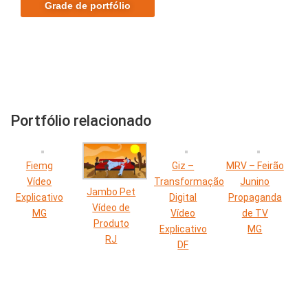
Grade de portfólio
Portfólio relacionado
Fiemg
Giz –
MRV – Feirão
Vídeo
Transformação
Junino
Jambo Pet
Explicativo
Digital
Propaganda
Vídeo de
MG
Vídeo
de TV
Produto
Explicativo
MG
RJ
DF