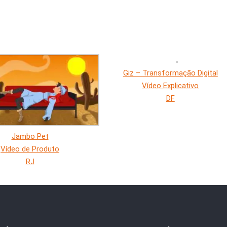
Giz – Transformação Digital
Vídeo Explicativo
DF
Jambo Pet
Vídeo de Produto
RJ