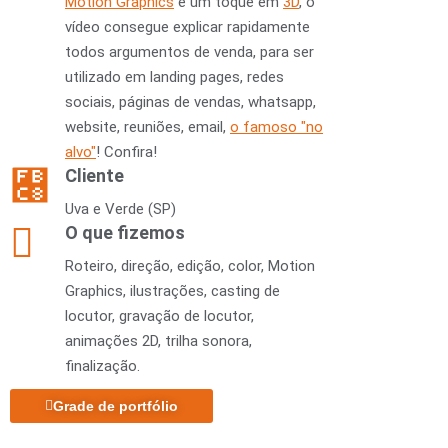
Motion Graphics
e um toque em
3D
, o
vídeo consegue explicar rapidamente
todos argumentos de venda, para ser
utilizado em landing pages, redes
sociais, páginas de vendas, whatsapp,
website, reuniões, email,
o famoso "no
alvo"
! Confira!
Cliente
Uva e Verde (SP)
O que fizemos
Roteiro, direção, edição, color, Motion
Graphics, ilustrações, casting de
locutor, gravação de locutor,
animações 2D, trilha sonora,
finalização.
Grade de portfólio