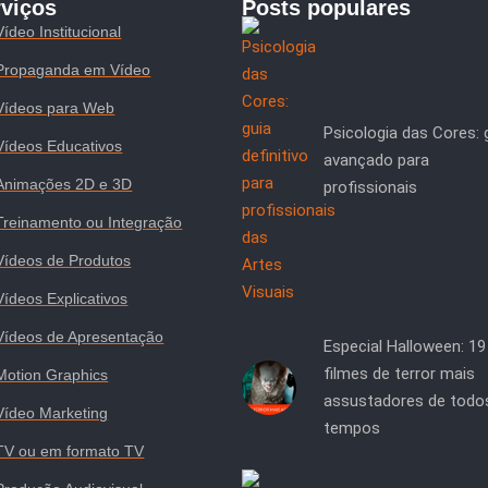
rviços
Posts populares
Vídeo Institucional
Propaganda em Vídeo
Vídeos para Web
Psicologia das Cores: 
Vídeos Educativos
avançado para
Animações 2D e 3D
profissionais
Treinamento ou Integração
Vídeos de Produtos
Vídeos Explicativos
Vídeos de Apresentação
Especial Halloween: 19
filmes de terror mais
Motion Graphics
assustadores de todo
Vídeo Marketing
tempos
TV ou em formato TV