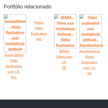
Portfólio relacionado
Fiemg
Vídeo
Explicativo
MG
IBAMA
Agrobiológica
ArcelorMittal
Vídeo com
Vídeo
Vídeo
I.A.
Explicativo
Explicativo
DF
com I.A.
com I.A.
SP
MG