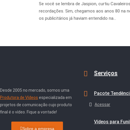
Se você se lembra de Jaspion, curtiu Cavaleir
recordações. Sim, chegamos aos anos 80 na nos
os publicitários já haviam entendido na...
Serviços
Desde 2005 no mercado, somos uma
Pacote Tendênc
Produtora de Vídeos
especializada em
Acessar
projetos de comunicação cujo produto
final é o vídeo. Fique a vontade!
Vídeos para Funi
Sobre a empresa