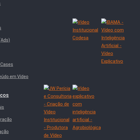
s
s
(Ads)
 Cases
eúdo em Vídeo
icos
ais
gração
ação