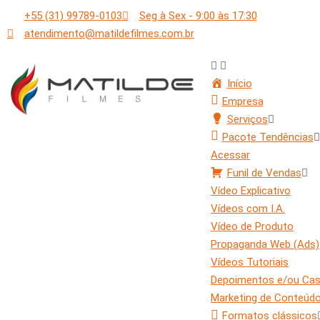
+55 (31) 99789-0103
Seg à Sex - 9:00 às 17:30
atendimento@matildefilmes.com.br
Início
Empresa
Serviços
Pacote Tendências
Acessar
Funil de Vendas
Vídeo Explicativo
Vídeos com I.A.
Vídeo de Produto
Propaganda Web (Ads)
Vídeos Tutoriais
Depoimentos e/ou Ca
Marketing de Conteúd
Formatos clássicos