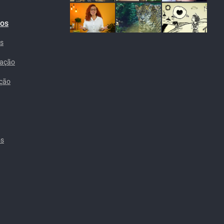
cos
is
ração
ação
os