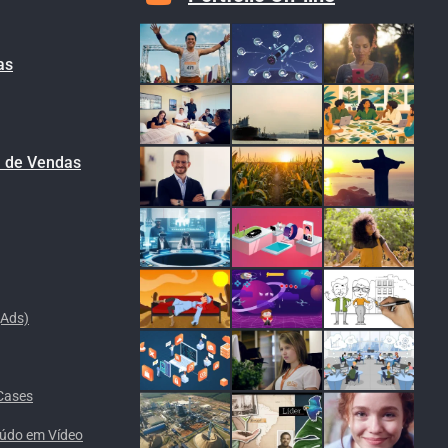
as
l de Vendas
(Ads)
Cases
eúdo em Vídeo