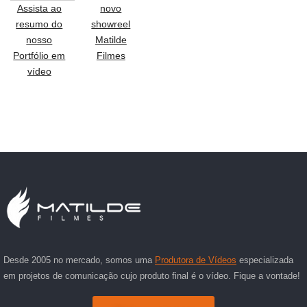
Assista ao
novo
resumo do
showreel
nosso
Matilde
Portfólio em
Filmes
vídeo
Desde 2005 no mercado, somos uma
Produtora de Vídeos
especializada
em projetos de comunicação cujo produto final é o vídeo. Fique a vontade!