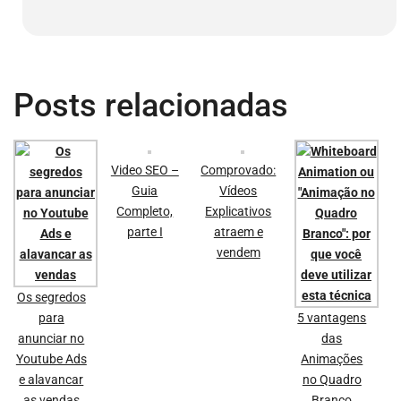
Posts relacionadas
Video SEO –
Comprovado:
Guia
Vídeos
Completo,
Explicativos
parte I
atraem e
vendem
Os segredos
para
5 vantagens
anunciar no
das
Youtube Ads
Animações
e alavancar
no Quadro
as vendas
Branco