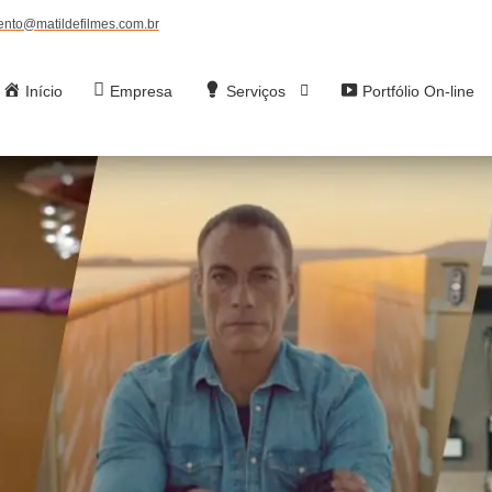
ento@matildefilmes.com.br
Início
Empresa
Serviços
Portfólio On-line