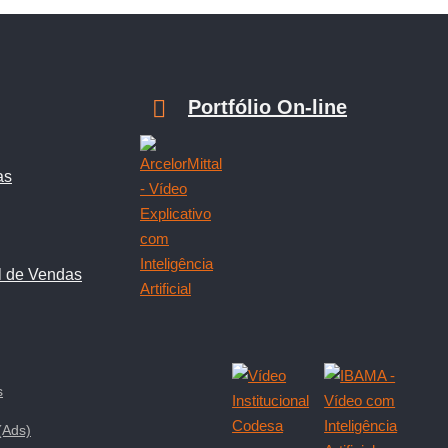
Portfólio On-line
as
l de Vendas
s
(Ads)