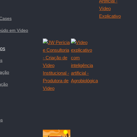
 Cases
eúdo em Vídeo
cos
is
ração
ação
os