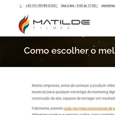
+55 (31) 99789-0103
Seg à Sex - 9:00 às 17:30
atendimen
Como escolher o melh
Muitas empresas, antes de começar a produzir vídeo
essencial para qualquer estratégia de marketing digi
construção de site, capazes de entregar um resultad
Felizmente, existem
cada vez mais construtores de 
diferentes projetos e negócios online, como també