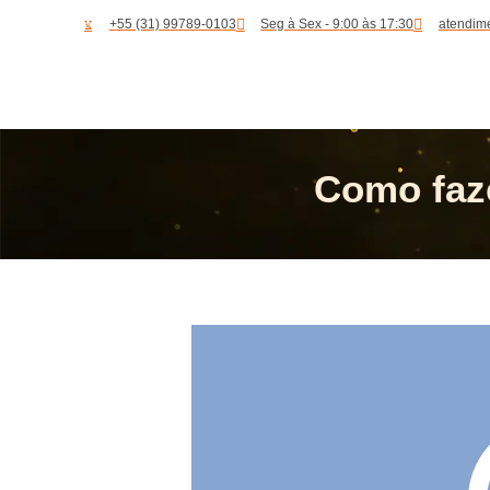
+55 (31) 99789-0103
Seg à Sex - 9:00 às 17:30
atendim
Como faze