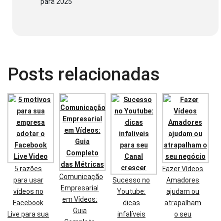
para 2025
Posts relacionadas
5 razões
Fazer Vídeos
Comunicação
para usar
Sucesso no
Amadores
Empresarial
vídeos no
Youtube:
ajudam ou
em Vídeos:
Facebook
dicas
atrapalham
Guia
Live para sua
infalíveis
o seu