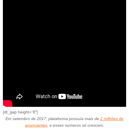
[dt_gap height=”8″]
Em setembro de 2017, plataforma possuía mais de
2 milhões de
anunciantes
, e esses números só crescem.