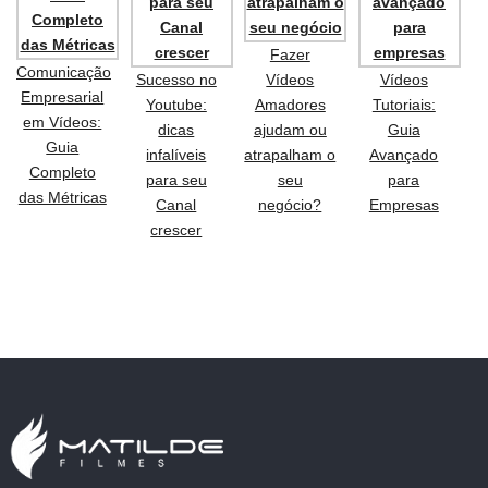
Fazer
Comunicação
Sucesso no
Vídeos
Vídeos
Empresarial
Youtube:
Amadores
Tutoriais:
em Vídeos:
dicas
ajudam ou
Guia
Guia
infalíveis
atrapalham o
Avançado
Completo
para seu
seu
para
das Métricas
Canal
negócio?
Empresas
crescer